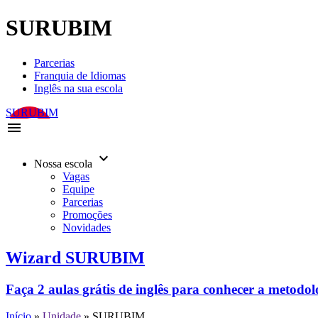
SURUBIM
Parcerias
Franquia de Idiomas
Inglês na sua escola
SURUBIM
menu
keyboard_arrow_down
Nossa escola
Vagas
Equipe
Parcerias
Promoções
Novidades
Wizard SURUBIM
Faça 2 aulas grátis de inglês para conhecer a metodo
Início
»
Unidade
»
SURUBIM