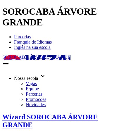
SOROCABA ÁRVORE
GRANDE
Parcerias
Franquia de Idiomas
Inglês na sua escola
SOROCABA ÁRVORE GRANDE
menu
keyboard_arrow_down
Nossa escola
Vagas
Equipe
Parcerias
Promoções
Novidades
Wizard SOROCABA ÁRVORE
GRANDE