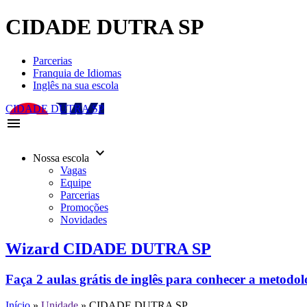
CIDADE DUTRA SP
Parcerias
Franquia de Idiomas
Inglês na sua escola
CIDADE DUTRA SP
menu
keyboard_arrow_down
Nossa escola
Vagas
Equipe
Parcerias
Promoções
Novidades
Wizard CIDADE DUTRA SP
Faça 2 aulas grátis de inglês para conhecer a metodo
Início
»
Unidade
»
CIDADE DUTRA SP