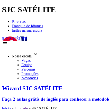
SJC SATÉLITE
Parcerias
Franquia de Idiomas
Inglês na sua escola
SJC SATÉLITE
menu
keyboard_arrow_down
Nossa escola
Vagas
Equipe
Parcerias
Promoções
Novidades
Wizard SJC SATÉLITE
Faça 2 aulas grátis de inglês para conhecer a metodo
Início
»
Unidade
»
SJC SATÉLITE