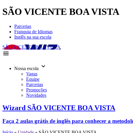
SÃO VICENTE BOA VISTA
Parcerias
Franquia de Idiomas
Inglês na sua escola
SÃO VICENTE BOA VISTA
menu
keyboard_arrow_down
Nossa escola
Vagas
Equipe
Parcerias
Promoções
Novidades
Wizard SÃO VICENTE BOA VISTA
Faça 2 aulas grátis de inglês para conhecer a metodo
Início
»
Unidade
»
SÃO VICENTE BOA VISTA