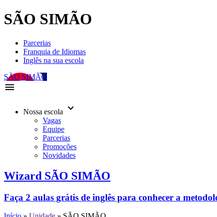
SÃO SIMÃO
Parcerias
Franquia de Idiomas
Inglês na sua escola
SÃO SIMÃO
menu
keyboard_arrow_down
Nossa escola
Vagas
Equipe
Parcerias
Promoções
Novidades
Wizard SÃO SIMÃO
Faça 2 aulas grátis de inglês para conhecer a metodo
Início
»
Unidade
»
SÃO SIMÃO