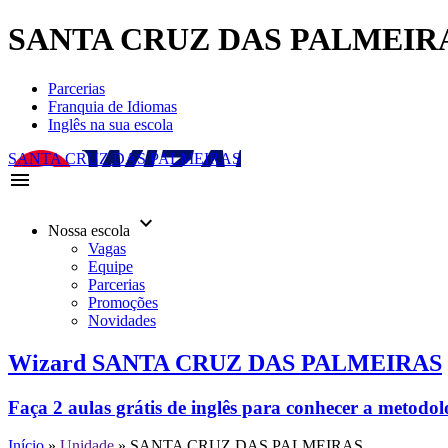
SANTA CRUZ DAS PALMEIR
Parcerias
Franquia de Idiomas
Inglês na sua escola
SANTA CRUZ DAS PALMEIRAS
menu
keyboard_arrow_down
Nossa escola
Vagas
Equipe
Parcerias
Promoções
Novidades
Wizard SANTA CRUZ DAS PALMEIRAS
Faça 2 aulas grátis de inglês para conhecer a metodo
Início
»
Unidade
»
SANTA CRUZ DAS PALMEIRAS