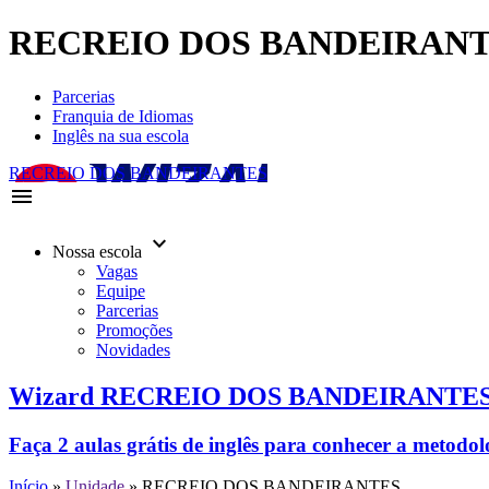
RECREIO DOS BANDEIRAN
Parcerias
Franquia de Idiomas
Inglês na sua escola
RECREIO DOS BANDEIRANTES
menu
keyboard_arrow_down
Nossa escola
Vagas
Equipe
Parcerias
Promoções
Novidades
Wizard RECREIO DOS BANDEIRANTE
Faça 2 aulas grátis de inglês para conhecer a metodo
Início
»
Unidade
»
RECREIO DOS BANDEIRANTES