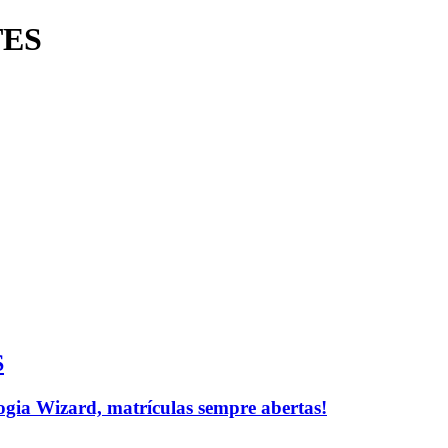
TES
S
logia Wizard, matrículas sempre abertas!