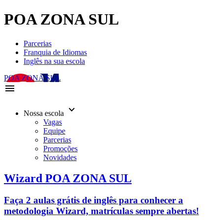
POA ZONA SUL
Parcerias
Franquia de Idiomas
Inglês na sua escola
POA ZONA SUL
menu
keyboard_arrow_down
Nossa escola
Vagas
Equipe
Parcerias
Promoções
Novidades
Wizard POA ZONA SUL
Faça 2 aulas grátis de inglês para conhecer a
metodologia Wizard, matrículas sempre abertas!