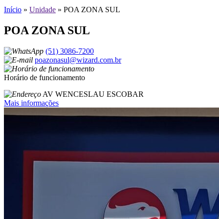
Início
»
Unidade
»
POA ZONA SUL
POA ZONA SUL
(51) 3086-7200
poazonasul@wizard.com.br
Horário de funcionamento
AV WENCESLAU ESCOBAR
Mais informações