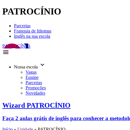
PATROCÍNIO
Parcerias
Franquia de Idiomas
Inglês na sua escola
PATROCÍNIO
menu
keyboard_arrow_down
Nossa escola
Vagas
Equipe
Parcerias
Promoções
Novidades
Wizard PATROCÍNIO
Faça 2 aulas grátis de inglês para conhecer a metodo
Início
»
Unidade
»
PATROCÍNIO