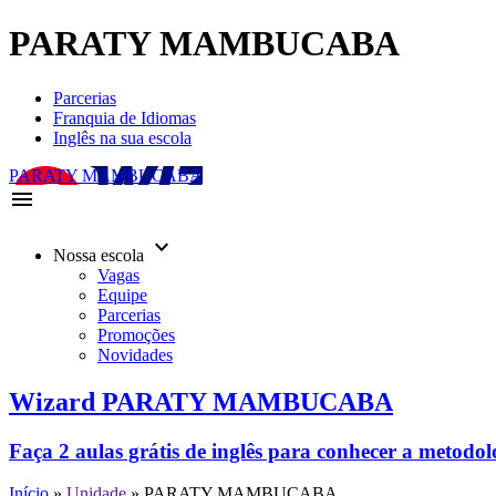
PARATY MAMBUCABA
Parcerias
Franquia de Idiomas
Inglês na sua escola
PARATY MAMBUCABA
menu
keyboard_arrow_down
Nossa escola
Vagas
Equipe
Parcerias
Promoções
Novidades
Wizard PARATY MAMBUCABA
Faça 2 aulas grátis de inglês para conhecer a metodo
Início
»
Unidade
»
PARATY MAMBUCABA