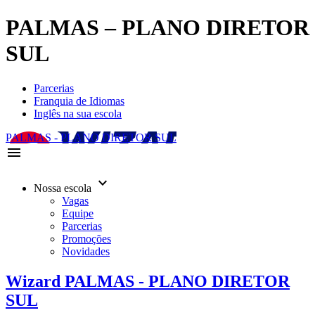
PALMAS – PLANO DIRETOR
SUL
Parcerias
Franquia de Idiomas
Inglês na sua escola
PALMAS - PLANO DIRETOR SUL
menu
keyboard_arrow_down
Nossa escola
Vagas
Equipe
Parcerias
Promoções
Novidades
Wizard PALMAS - PLANO DIRETOR
SUL