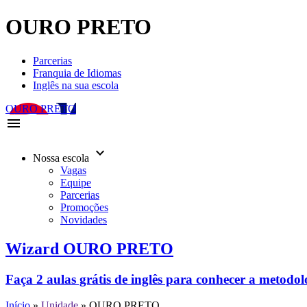
OURO PRETO
Parcerias
Franquia de Idiomas
Inglês na sua escola
OURO PRETO
menu
keyboard_arrow_down
Nossa escola
Vagas
Equipe
Parcerias
Promoções
Novidades
Wizard OURO PRETO
Faça 2 aulas grátis de inglês para conhecer a metodo
Início
»
Unidade
»
OURO PRETO