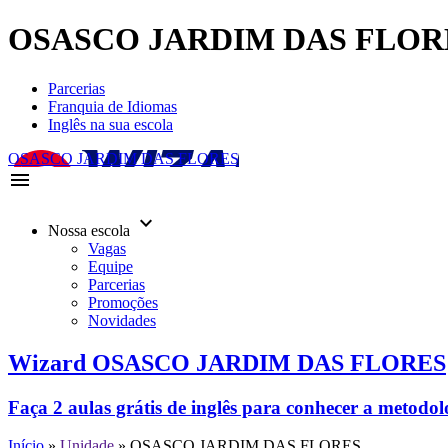
OSASCO JARDIM DAS FLOR
Parcerias
Franquia de Idiomas
Inglês na sua escola
OSASCO JARDIM DAS FLORES
menu
keyboard_arrow_down
Nossa escola
Vagas
Equipe
Parcerias
Promoções
Novidades
Wizard OSASCO JARDIM DAS FLORES
Faça 2 aulas grátis de inglês para conhecer a metodo
Início
»
Unidade
»
OSASCO JARDIM DAS FLORES