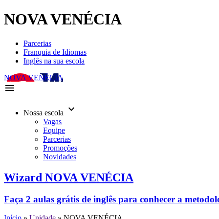
NOVA VENÉCIA
Parcerias
Franquia de Idiomas
Inglês na sua escola
NOVA VENÉCIA
menu
keyboard_arrow_down
Nossa escola
Vagas
Equipe
Parcerias
Promoções
Novidades
Wizard NOVA VENÉCIA
Faça 2 aulas grátis de inglês para conhecer a metodo
Início
»
Unidade
»
NOVA VENÉCIA