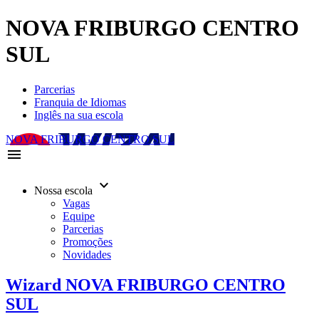
NOVA FRIBURGO CENTRO
SUL
Parcerias
Franquia de Idiomas
Inglês na sua escola
NOVA FRIBURGO CENTRO SUL
menu
keyboard_arrow_down
Nossa escola
Vagas
Equipe
Parcerias
Promoções
Novidades
Wizard NOVA FRIBURGO CENTRO
SUL