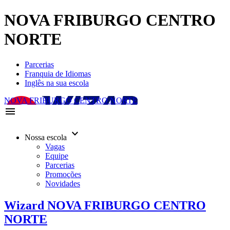
NOVA FRIBURGO CENTRO
NORTE
Parcerias
Franquia de Idiomas
Inglês na sua escola
NOVA FRIBURGO CENTRO NORTE
menu
keyboard_arrow_down
Nossa escola
Vagas
Equipe
Parcerias
Promoções
Novidades
Wizard NOVA FRIBURGO CENTRO
NORTE