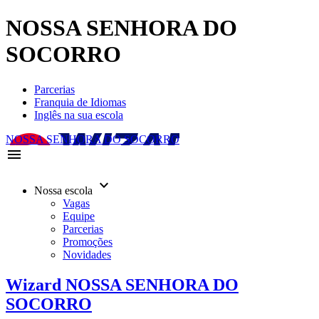
NOSSA SENHORA DO
SOCORRO
Parcerias
Franquia de Idiomas
Inglês na sua escola
NOSSA SENHORA DO SOCORRO
menu
keyboard_arrow_down
Nossa escola
Vagas
Equipe
Parcerias
Promoções
Novidades
Wizard NOSSA SENHORA DO
SOCORRO