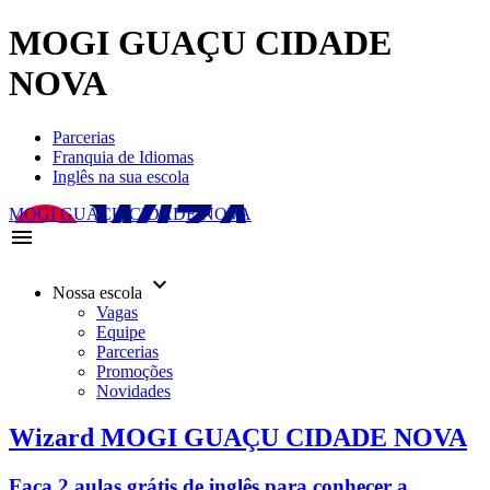
MOGI GUAÇU CIDADE
NOVA
Parcerias
Franquia de Idiomas
Inglês na sua escola
MOGI GUAÇU CIDADE NOVA
menu
keyboard_arrow_down
Nossa escola
Vagas
Equipe
Parcerias
Promoções
Novidades
Wizard MOGI GUAÇU CIDADE NOVA
Faça 2 aulas grátis de inglês para conhecer a