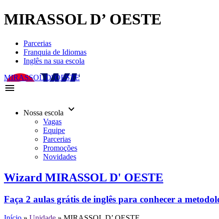
MIRASSOL D’ OESTE
Parcerias
Franquia de Idiomas
Inglês na sua escola
MIRASSOL D' OESTE
menu
keyboard_arrow_down
Nossa escola
Vagas
Equipe
Parcerias
Promoções
Novidades
Wizard MIRASSOL D' OESTE
Faça 2 aulas grátis de inglês para conhecer a metodo
Início
»
Unidade
»
MIRASSOL D’ OESTE