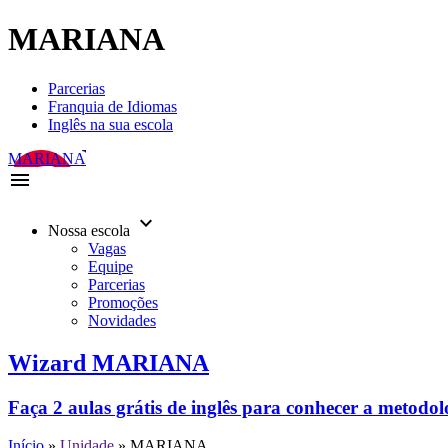
MARIANA
Parcerias
Franquia de Idiomas
Inglês na sua escola
MARIANA
menu
keyboard_arrow_down
Nossa escola
Vagas
Equipe
Parcerias
Promoções
Novidades
Wizard MARIANA
Faça 2 aulas grátis de inglês para conhecer a metodo
Início
»
Unidade
»
MARIANA