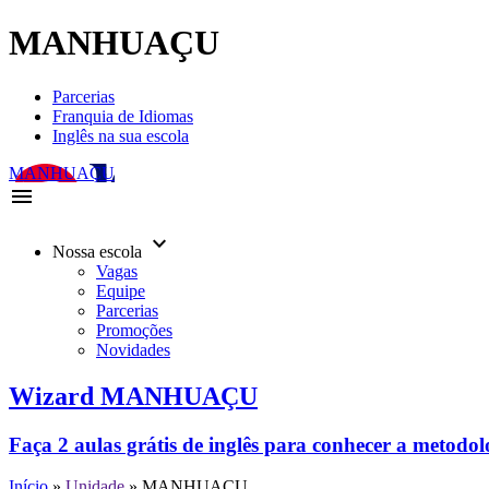
MANHUAÇU
Parcerias
Franquia de Idiomas
Inglês na sua escola
MANHUAÇU
menu
keyboard_arrow_down
Nossa escola
Vagas
Equipe
Parcerias
Promoções
Novidades
Wizard MANHUAÇU
Faça 2 aulas grátis de inglês para conhecer a metodo
Início
»
Unidade
»
MANHUAÇU