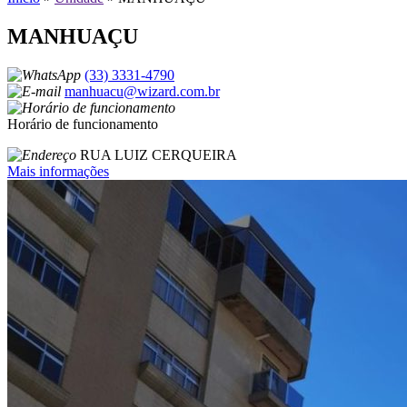
MANHUAÇU
(33) 3331-4790
manhuacu@wizard.com.br
Horário de funcionamento
RUA LUIZ CERQUEIRA
Mais informações