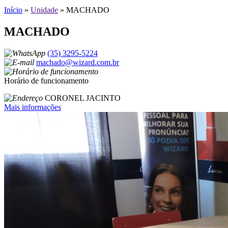
Início
»
Unidade
»
MACHADO
MACHADO
(35) 3295-5224
machado@wizard.com.br
Horário de funcionamento
CORONEL JACINTO
Mais informações