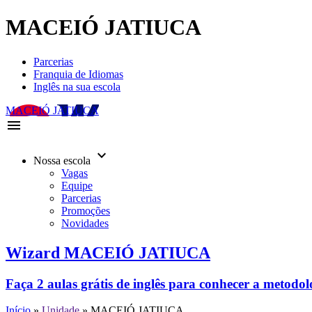
MACEIÓ JATIUCA
Parcerias
Franquia de Idiomas
Inglês na sua escola
MACEIÓ JATIUCA
menu
keyboard_arrow_down
Nossa escola
Vagas
Equipe
Parcerias
Promoções
Novidades
Wizard MACEIÓ JATIUCA
Faça 2 aulas grátis de inglês para conhecer a metodo
Início
»
Unidade
»
MACEIÓ JATIUCA