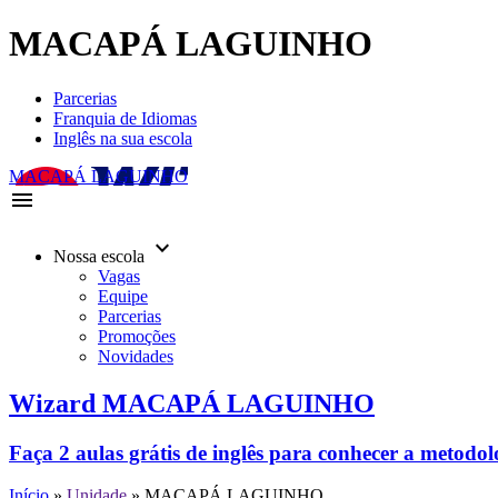
MACAPÁ LAGUINHO
Parcerias
Franquia de Idiomas
Inglês na sua escola
MACAPÁ LAGUINHO
menu
keyboard_arrow_down
Nossa escola
Vagas
Equipe
Parcerias
Promoções
Novidades
Wizard MACAPÁ LAGUINHO
Faça 2 aulas grátis de inglês para conhecer a metodo
Início
»
Unidade
»
MACAPÁ LAGUINHO