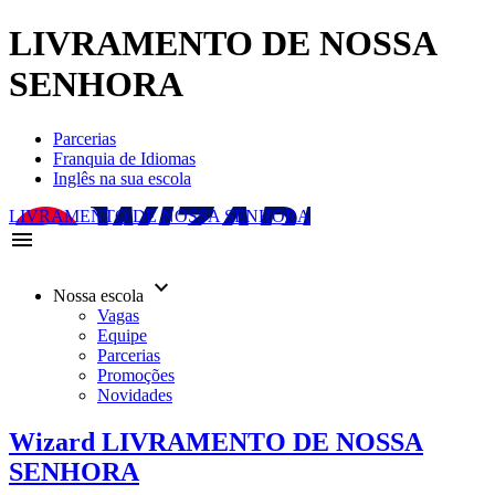
LIVRAMENTO DE NOSSA
SENHORA
Parcerias
Franquia de Idiomas
Inglês na sua escola
LIVRAMENTO DE NOSSA SENHORA
menu
keyboard_arrow_down
Nossa escola
Vagas
Equipe
Parcerias
Promoções
Novidades
Wizard LIVRAMENTO DE NOSSA
SENHORA