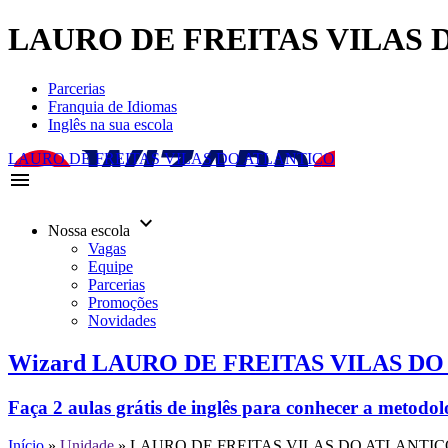
LAURO DE FREITAS VILAS 
Parcerias
Franquia de Idiomas
Inglês na sua escola
LAURO DE FREITAS VILAS DO ATLANTICO
menu
keyboard_arrow_down
Nossa escola
Vagas
Equipe
Parcerias
Promoções
Novidades
Wizard LAURO DE FREITAS VILAS D
Faça 2 aulas grátis de inglês para conhecer a metodo
Início
»
Unidade
»
LAURO DE FREITAS VILAS DO ATLANTIC