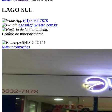
LAGO SUL
(61) 3032-7878
lagosul2@wizard.com.br
Horário de funcionamento
SHIS CI QI 11
Mais informações