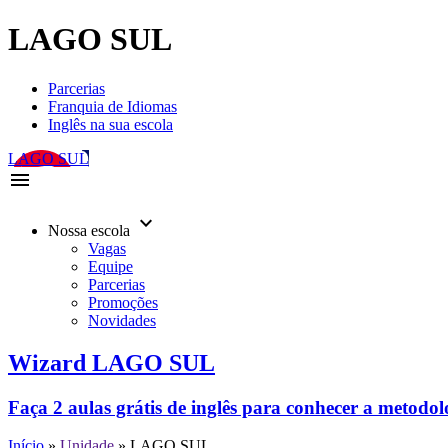
LAGO SUL
Parcerias
Franquia de Idiomas
Inglês na sua escola
LAGO SUL
menu
keyboard_arrow_down
Nossa escola
Vagas
Equipe
Parcerias
Promoções
Novidades
Wizard LAGO SUL
Faça 2 aulas grátis de inglês para conhecer a metodo
Início
»
Unidade
»
LAGO SUL