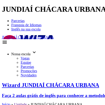
JUNDIAÍ CHÁCARA URBAN
Parcerias
Franquia de Idiomas
Inglês na sua escola
JUNDIAÍ CHÁCARA URBANA
menu
keyboard_arrow_down
Nossa escola
Vagas
Equipe
Parcerias
Promoções
Novidades
Wizard JUNDIAÍ CHÁCARA URBANA
Faça 2 aulas grátis de inglês para conhecer a metodo
Início
»
Unidade
»
JUNDIAÍ CHÁCARA URBANA