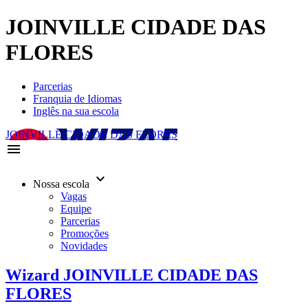
JOINVILLE CIDADE DAS
FLORES
Parcerias
Franquia de Idiomas
Inglês na sua escola
JOINVILLE CIDADE DAS FLORES
menu
keyboard_arrow_down
Nossa escola
Vagas
Equipe
Parcerias
Promoções
Novidades
Wizard JOINVILLE CIDADE DAS
FLORES