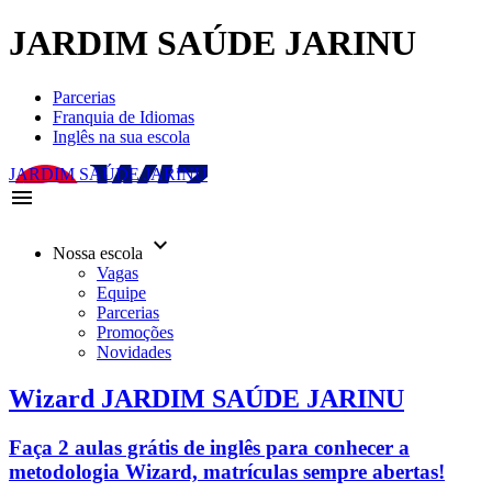
JARDIM SAÚDE JARINU
Parcerias
Franquia de Idiomas
Inglês na sua escola
JARDIM SAÚDE JARINU
menu
keyboard_arrow_down
Nossa escola
Vagas
Equipe
Parcerias
Promoções
Novidades
Wizard JARDIM SAÚDE JARINU
Faça 2 aulas grátis de inglês para conhecer a
metodologia Wizard, matrículas sempre abertas!