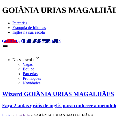
GOIÂNIA URIAS MAGALHÃ
Parcerias
Franquia de Idiomas
Inglês na sua escola
GOIÂNIA URIAS MAGALHÃES
menu
keyboard_arrow_down
Nossa escola
Vagas
Equipe
Parcerias
Promoções
Novidades
Wizard GOIÂNIA URIAS MAGALHÃES
Faça 2 aulas grátis de inglês para conhecer a metodo
Início
»
Unidade
»
GOIÂNIA URIAS MAGALHÃES