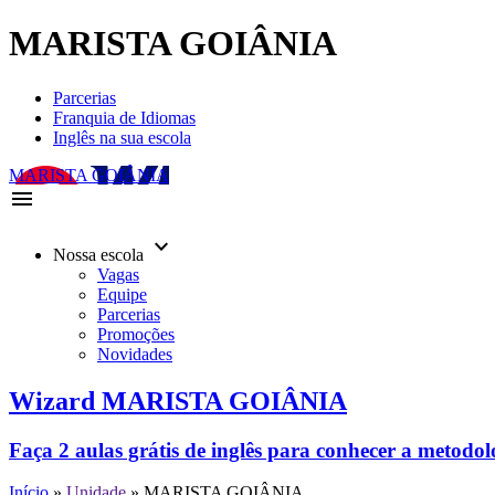
MARISTA GOIÂNIA
Parcerias
Franquia de Idiomas
Inglês na sua escola
MARISTA GOIÂNIA
menu
keyboard_arrow_down
Nossa escola
Vagas
Equipe
Parcerias
Promoções
Novidades
Wizard MARISTA GOIÂNIA
Faça 2 aulas grátis de inglês para conhecer a metodo
Início
»
Unidade
»
MARISTA GOIÂNIA