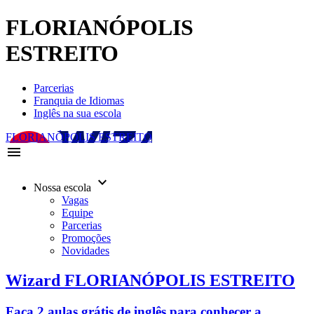
FLORIANÓPOLIS
ESTREITO
Parcerias
Franquia de Idiomas
Inglês na sua escola
FLORIANÓPOLIS ESTREITO
menu
keyboard_arrow_down
Nossa escola
Vagas
Equipe
Parcerias
Promoções
Novidades
Wizard FLORIANÓPOLIS ESTREITO
Faça 2 aulas grátis de inglês para conhecer a