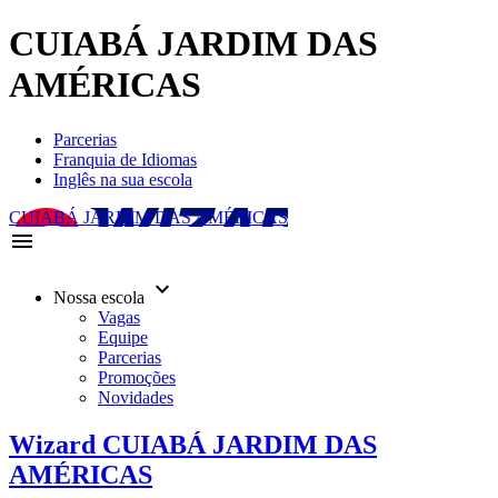
CUIABÁ JARDIM DAS
AMÉRICAS
Parcerias
Franquia de Idiomas
Inglês na sua escola
CUIABÁ JARDIM DAS AMÉRICAS
menu
keyboard_arrow_down
Nossa escola
Vagas
Equipe
Parcerias
Promoções
Novidades
Wizard CUIABÁ JARDIM DAS
AMÉRICAS