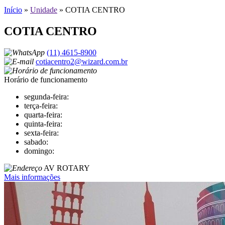
Início
»
Unidade
»
COTIA CENTRO
COTIA CENTRO
(11) 4615-8900
cotiacentro2@wizard.com.br
Horário de funcionamento
segunda-feira:
terça-feira:
quarta-feira:
quinta-feira:
sexta-feira:
sabado:
domingo:
AV ROTARY
Mais informações