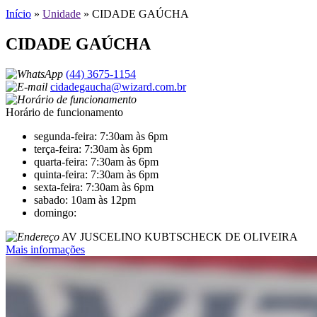
Início
»
Unidade
»
CIDADE GAÚCHA
CIDADE GAÚCHA
(44) 3675-1154
cidadegaucha@wizard.com.br
Horário de funcionamento
segunda-feira: 7:30am às 6pm
terça-feira: 7:30am às 6pm
quarta-feira: 7:30am às 6pm
quinta-feira: 7:30am às 6pm
sexta-feira: 7:30am às 6pm
sabado: 10am às 12pm
domingo:
AV JUSCELINO KUBTSCHECK DE OLIVEIRA
Mais informações