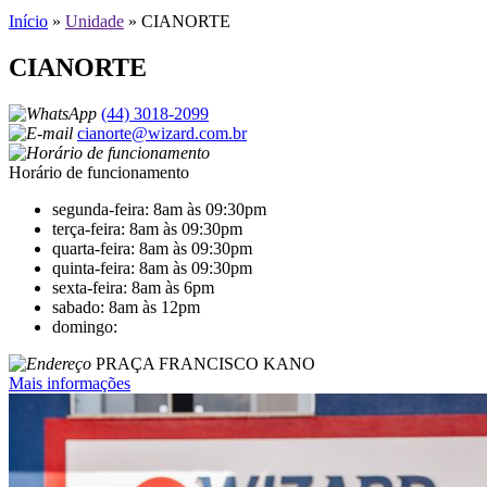
Início
»
Unidade
»
CIANORTE
CIANORTE
(44) 3018-2099
cianorte@wizard.com.br
Horário de funcionamento
segunda-feira: 8am às 09:30pm
terça-feira: 8am às 09:30pm
quarta-feira: 8am às 09:30pm
quinta-feira: 8am às 09:30pm
sexta-feira: 8am às 6pm
sabado: 8am às 12pm
domingo:
PRAÇA FRANCISCO KANO
Mais informações