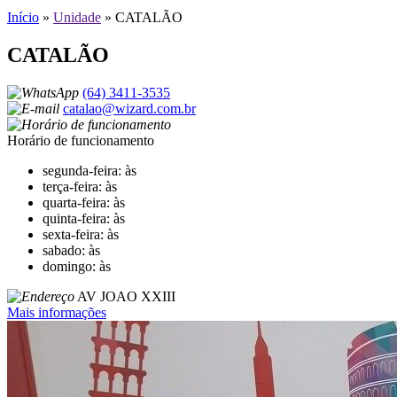
Início
»
Unidade
»
CATALÃO
CATALÃO
(64) 3411-3535
catalao@wizard.com.br
Horário de funcionamento
segunda-feira: às
terça-feira: às
quarta-feira: às
quinta-feira: às
sexta-feira: às
sabado: às
domingo: às
AV JOAO XXIII
Mais informações