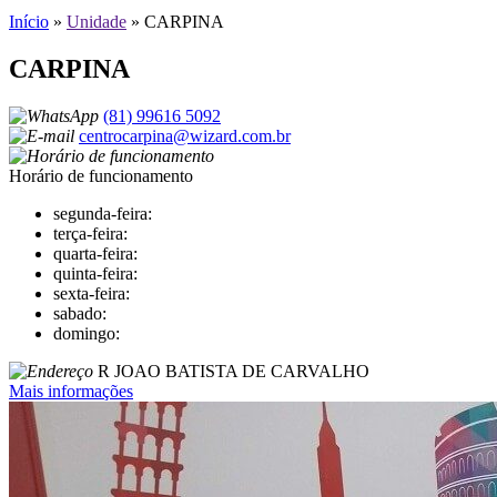
Início
»
Unidade
»
CARPINA
CARPINA
(81) 99616 5092
centrocarpina@wizard.com.br
Horário de funcionamento
segunda-feira:
terça-feira:
quarta-feira:
quinta-feira:
sexta-feira:
sabado:
domingo:
R JOAO BATISTA DE CARVALHO
Mais informações