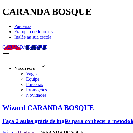
CARANDA BOSQUE
Parcerias
Franquia de Idiomas
Inglês na sua escola
CARANDA BOSQUE
menu
keyboard_arrow_down
Nossa escola
Vagas
Equipe
Parcerias
Promoções
Novidades
Wizard CARANDA BOSQUE
Faça 2 aulas grátis de inglês para conhecer a metodo
Início
»
Unidade
»
CARANDA BOSQUE