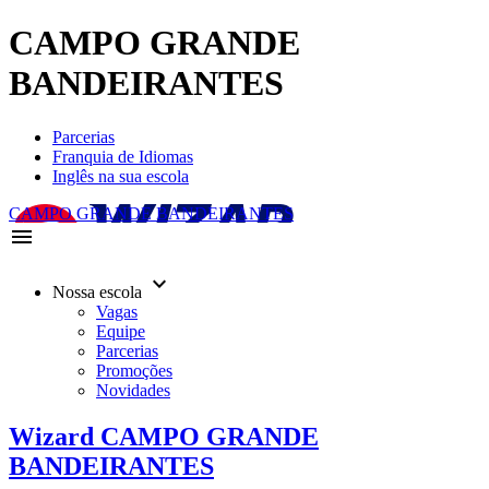
CAMPO GRANDE
BANDEIRANTES
Parcerias
Franquia de Idiomas
Inglês na sua escola
CAMPO GRANDE BANDEIRANTES
menu
keyboard_arrow_down
Nossa escola
Vagas
Equipe
Parcerias
Promoções
Novidades
Wizard CAMPO GRANDE
BANDEIRANTES