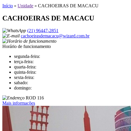
Início
»
Unidade
»
CACHOEIRAS DE MACACU
CACHOEIRAS DE MACACU
(21) 96447-2851
cachoeirasdemacacu@wizard.com.br
Horário de funcionamento
segunda-feira:
terça-feira:
quarta-feira:
quinta-feira:
sexta-feira:
sabado:
domingo:
ROD 116
Mais informações