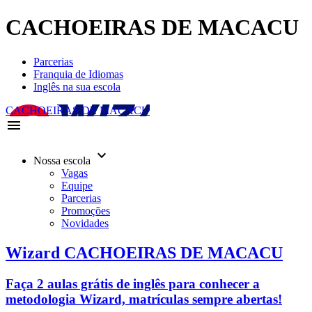
CACHOEIRAS DE MACACU
Parcerias
Franquia de Idiomas
Inglês na sua escola
CACHOEIRAS DE MACACU
menu
keyboard_arrow_down
Nossa escola
Vagas
Equipe
Parcerias
Promoções
Novidades
Wizard CACHOEIRAS DE MACACU
Faça 2 aulas grátis de inglês para conhecer a
metodologia Wizard, matrículas sempre abertas!