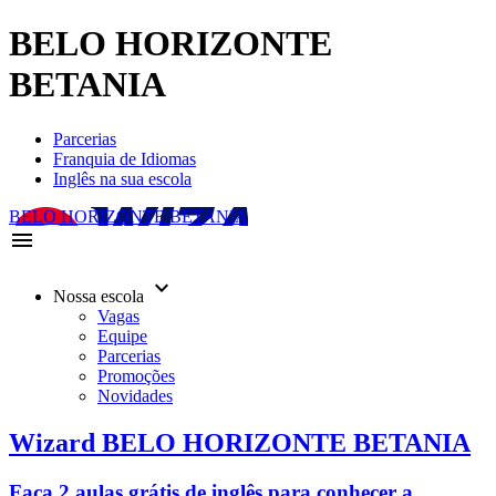
BELO HORIZONTE
BETANIA
Parcerias
Franquia de Idiomas
Inglês na sua escola
BELO HORIZONTE BETANIA
menu
keyboard_arrow_down
Nossa escola
Vagas
Equipe
Parcerias
Promoções
Novidades
Wizard BELO HORIZONTE BETANIA
Faça 2 aulas grátis de inglês para conhecer a