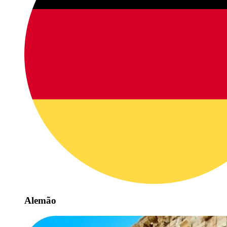
Alemão