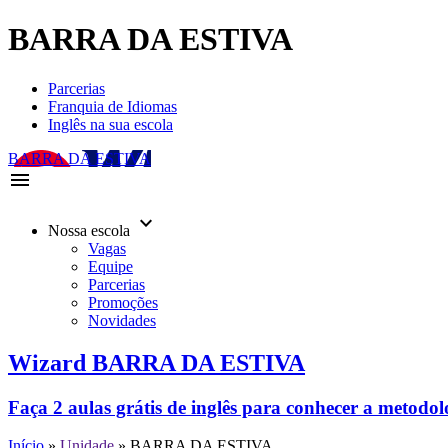
BARRA DA ESTIVA
Parcerias
Franquia de Idiomas
Inglês na sua escola
BARRA DA ESTIVA
menu
keyboard_arrow_down
Nossa escola
Vagas
Equipe
Parcerias
Promoções
Novidades
Wizard BARRA DA ESTIVA
Faça 2 aulas grátis de inglês para conhecer a metodo
Início
»
Unidade
»
BARRA DA ESTIVA