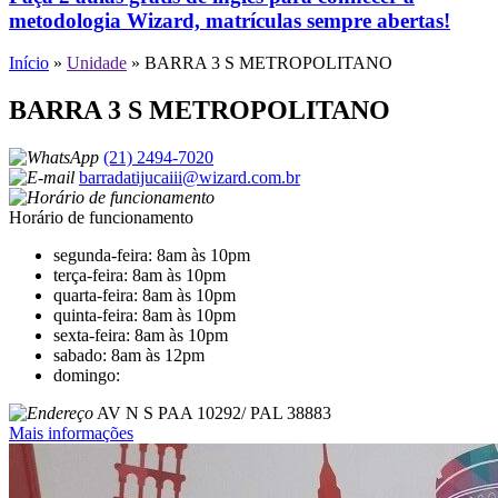
metodologia Wizard, matrículas sempre abertas!
Início
»
Unidade
»
BARRA 3 S METROPOLITANO
BARRA 3 S METROPOLITANO
(21) 2494-7020
barradatijucaiii@wizard.com.br
Horário de funcionamento
segunda-feira: 8am às 10pm
terça-feira: 8am às 10pm
quarta-feira: 8am às 10pm
quinta-feira: 8am às 10pm
sexta-feira: 8am às 10pm
sabado: 8am às 12pm
domingo:
AV N S PAA 10292/ PAL 38883
Mais informações