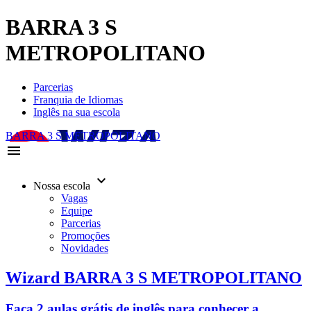
BARRA 3 S
METROPOLITANO
Parcerias
Franquia de Idiomas
Inglês na sua escola
BARRA 3 S METROPOLITANO
menu
keyboard_arrow_down
Nossa escola
Vagas
Equipe
Parcerias
Promoções
Novidades
Wizard BARRA 3 S METROPOLITANO
Faça 2 aulas grátis de inglês para conhecer a