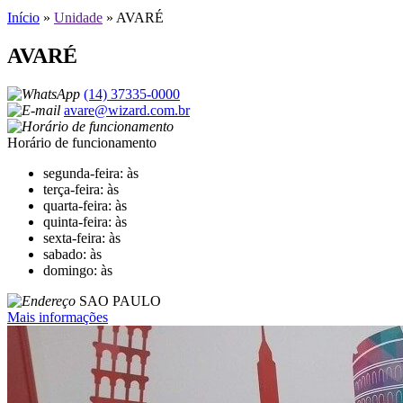
Início
»
Unidade
»
AVARÉ
AVARÉ
(14) 37335-0000
avare@wizard.com.br
Horário de funcionamento
segunda-feira: às
terça-feira: às
quarta-feira: às
quinta-feira: às
sexta-feira: às
sabado: às
domingo: às
SAO PAULO
Mais informações