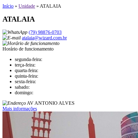
Início
»
Unidade
»
ATALAIA
ATALAIA
(79) 98876-0703
atalaia@wizard.com.br
Horário de funcionamento
segunda-feira:
terça-feira:
quarta-feira:
quinta-feira:
sexta-feira:
sabado:
domingo:
AV ANTONIO ALVES
Mais informações