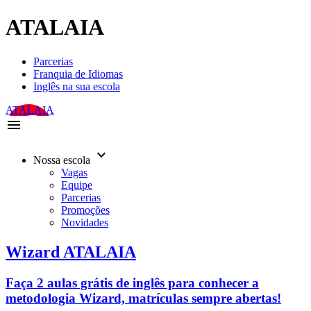
ATALAIA
Parcerias
Franquia de Idiomas
Inglês na sua escola
ATALAIA
menu
keyboard_arrow_down
Nossa escola
Vagas
Equipe
Parcerias
Promoções
Novidades
Wizard ATALAIA
Faça 2 aulas grátis de inglês para conhecer a
metodologia Wizard, matrículas sempre abertas!