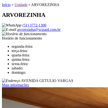
Início
»
Unidade
»
ARVOREZINHA
ARVOREZINHA
(51) 3772-1300
arvorezinha@wizard.com.br
Horário de funcionamento
segunda-feira:
terça-feira:
quarta-feira:
quinta-feira:
sexta-feira:
sabado:
domingo:
AVENIDA GETULIO VARGAS
Mais informações